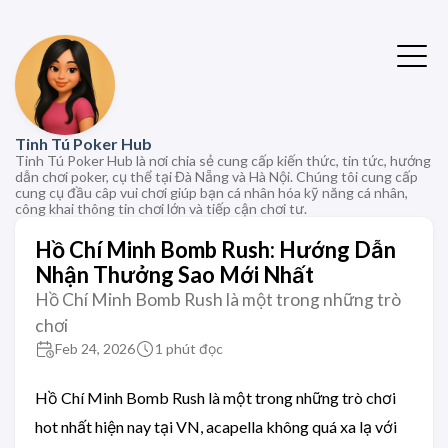
Tinh Tú Poker Hub
Tinh Tú Poker Hub là nơi chia sẻ cung cấp kiến thức, tin tức, hướng
dẫn chơi poker, cụ thể tại Đà Nẵng và Hà Nội. Chúng tôi cung cấp
cung cụ đầu câp vui chơi giúp bạn cá nhân hóa kỹ năng cá nhân,
công khai thông tin chơi lớn và tiếp cận chơi tư.
Hồ Chí Minh Bomb Rush: Hướng Dẫn
Nhận Thưởng Sao Mới Nhất
Hồ Chí Minh Bomb Rush là một trong những trò
chơi
Feb 24, 2026
1 phút đọc
Hồ Chí Minh Bomb Rush là một trong những trò chơi
hot nhất hiện nay tại VN, acapella không quá xa lạ với